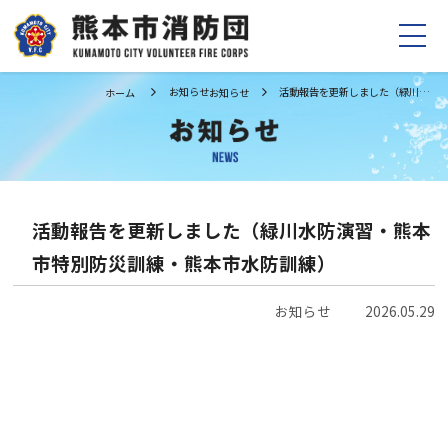
お知らせ
活動報告を更新しました（緑川水防演習・熊本市特別防災訓練・熊本市水防訓練）
ホーム
お知らせ
ホーム
お知らせ
消防団の紹介
制度の紹介
団長挨拶
お問い合わせ
活動報告を更新しました（緑川水防演習・熊本
組織・あゆみ
市特別防災訓練・熊本市水防訓練）
行事計画
Facebook
お知らせ
2026.05.29
活動報告
Instagram
消防団員募集
TikTok
消防団員になるには