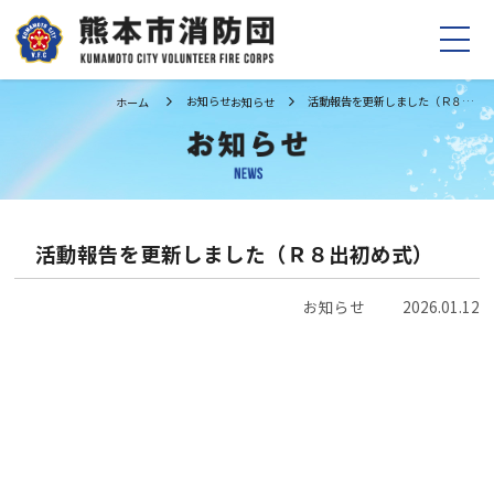
お知らせ
活動報告を更新しました（Ｒ８出初め式）
ホーム
お知らせ
ホーム
お知らせ
消防団の紹介
制度の紹介
団長挨拶
お問い合わせ
活動報告を更新しました（Ｒ８出初め式）
組織・あゆみ
行事計画
お知らせ
2026.01.12
Facebook
活動報告
Instagram
消防団員募集
TikTok
消防団員になるには