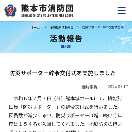
活動報告
防災サポーター辞令交付式を実施しました
ホーム
活動報告
ホーム
お知らせ
消防団の紹介
制度の紹介
団長挨拶
お問い合わせ
組織・あゆみ
防災サポーター辞令交付式を実施しました
行事計画
Facebook
活動報告
2024.07.17
活動報告
令和６年７月７日（日）熊本城ホールにて、機能別
Instagram
団員「防災サポーター」の辞令交付式を行いました。
消防団員募集
団員数が減少する中、防災サポーターは増え続け今年
TikTok
度は１５４名が入団してくれました。地域防災の担い
消防団員になるには