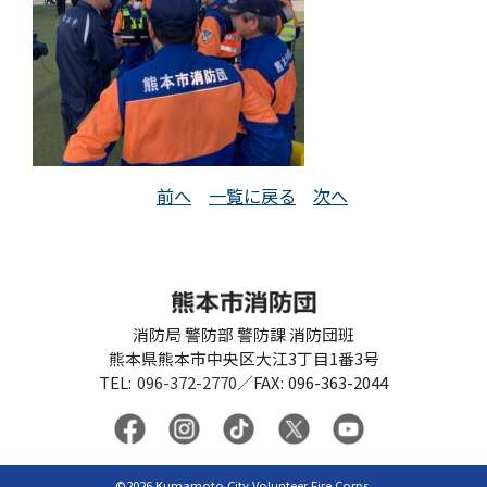
前へ
一覧に戻る
次へ
消防局 警防部 警防課 消防団班
熊本県熊本市中央区大江3丁目1番3号
TEL
096-372-2770
／
FAX
096-363-2044
©
2026
Kumamoto City Volunteer Fire Corps.