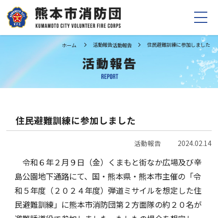
活動報告
住民避難訓練に参加しました
ホーム
活動報告
ホーム
お知らせ
消防団の紹介
制度の紹介
団長挨拶
お問い合わせ
組織・あゆみ
住民避難訓練に参加しました
行事計画
Facebook
活動報告
2024.02.14
活動報告
令和６年２月９日（金）くまもと街なか広場及び辛
Instagram
島公園地下通路にて、国・熊本県・熊本市主催の「令
消防団員募集
和５年度（２０２４年度）弾道ミサイルを想定した住
TikTok
民避難訓練」に熊本市消防団第２方面隊の約２０名が
消防団員になるには