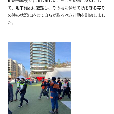
避難誘導役で参加しました。もしもの場合を想定し
処遇のご案内
X
て、地下施設に避難し、その場に伏せて頭を守る等そ
の時の状況に応じて自らが取るべき行動を訓練しまし
会員専用
Youtube
た。